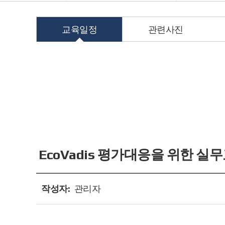
교육일정
관련사진
본
문
영
역
EcoVadis 평가대응을 위한 실
작성자:
관리자