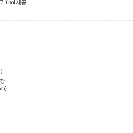
무 Tool 제공
)
팀장
om)