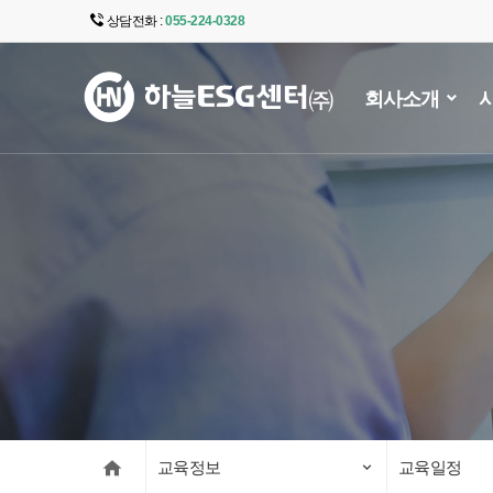
상담전화 :
055-224-0328
주
메
회사소개
뉴
영
역
교육정보
교육일정