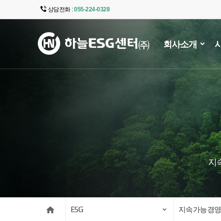
상담전화 :
055-224-0328
주
메
회사소개
뉴
영
역
지
ESG
지속가능경영